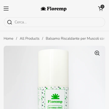
Passa ai contenuti
Apri carrell
0
Apri menu
Home
/
All Products
/
Balsamo Riscaldante per Muscoli con 