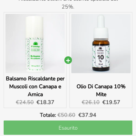
25%.
Balsamo Riscaldante per
Muscoli con Canapa e
Olio Di Canapa 10%
Arnica
Mite
Original
Current
Original
Current
€24.50
€18.37
€26.10
€19.57
price:
price:
price:
price:
Original
Discounted
Totale:
€50.60
€37.94
price
price
Esaurito